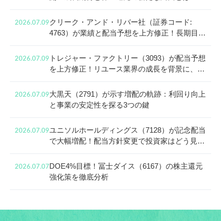
クリーク・アンド・リバー社（証券コード:
2026.07.09
4763）が業績と配当予想を上方修正！長期目線
で見る成長戦略と株主還元
トレジャー・ファクトリー（3093）が配当予想
2026.07.09
を上方修正！リユース業界の成長を背景に、還
元姿勢と中長期投資の魅力に迫る
大黒天（2791）が示す増配の軌跡：利回り向上
2026.07.09
と事業の安定性を探る3つの鍵
ユニソルホールディングス（7128）が記念配当
2026.07.09
で大幅増配！配当方針変更で投資家はどう見る
べき？
DOE4%目標！冨士ダイス（6167）の株主還元
2026.07.07
強化策を徹底分析