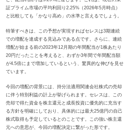
証プライム市場の平均利回り2.25%（2026年5月時点）
と比較しても「かなり高め」の水準と言えるでしょう。
特筆すべきは、この予想が実現すればセレスは3期連続
での増配を達成する見込みである点です。さらに、連続
増配が始まる前の2023年12月期の年間配当が1株あたり
20円だったことを考えると、わずか3年間で年間配当額
が4.5倍にまで増加しているという、驚異的な伸びを見せ
ています。
今回の増配の背景には、持分法適用関連会社株式の売却
に伴う特別利益の計上が挙げられます。セレスは、この
売却で得た資金を株主還元と成長投資に優先的に充当す
る方針を明確にしており、具体的には最大25億円の自己
株式取得も予定しているとのことです。この強い株主還
元への意思が、今回の増配決定に繋がった形です。