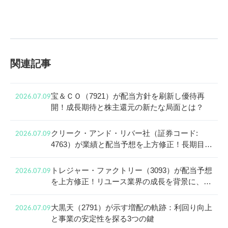
関連記事
宝＆ＣＯ（7921）が配当方針を刷新し優待再
2026.07.09
開！成長期待と株主還元の新たな局面とは？
クリーク・アンド・リバー社（証券コード:
2026.07.09
4763）が業績と配当予想を上方修正！長期目線
で見る成長戦略と株主還元
トレジャー・ファクトリー（3093）が配当予想
2026.07.09
を上方修正！リユース業界の成長を背景に、還
元姿勢と中長期投資の魅力に迫る
大黒天（2791）が示す増配の軌跡：利回り向上
2026.07.09
と事業の安定性を探る3つの鍵