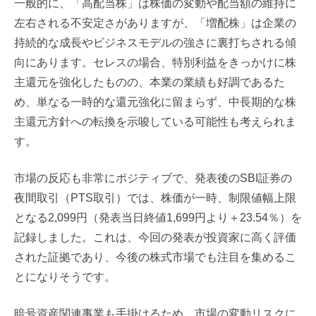
一般的に、「高配当株」は株価の変動や配当額の維持に
左右される不安定さがありますが、「増配株」は企業の
持続的な成長やビジネスモデルの強さに裏打ちされる傾
向にあります。セレスの場合、特別利益をきっかけに株
主還元を強化したものの、本業の業績も好調であるた
め、単なる一時的な還元強化に留まらず、中長期的な株
主還元方針への転換を示唆している可能性も考えられま
す。
市場の反応も非常にポジティブで、発表後のSBI証券の
夜間取引（PTS取引）では、株価が一時、制限値幅上限
となる2,099円（発表当日終値1,699円より＋23.54％）を
記録しました。これは、今回の発表が投資家に高く評価
された証拠であり、今後の株式市場でも注目を集めるこ
とになりそうです。
暗号資産関連事業も手掛けるため、市場の変動リスクに