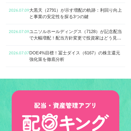
元姿勢と中長期投資の魅力に迫る
大黒天（2791）が示す増配の軌跡：利回り向上
2026.07.09
と事業の安定性を探る3つの鍵
ユニソルホールディングス（7128）が記念配当
2026.07.09
で大幅増配！配当方針変更で投資家はどう見る
べき？
DOE4%目標！冨士ダイス（6167）の株主還元
2026.07.07
強化策を徹底分析