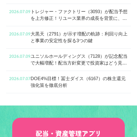
で見る成長戦略と株主還元
トレジャー・ファクトリー（3093）が配当予想
2026.07.09
を上方修正！リユース業界の成長を背景に、還
元姿勢と中長期投資の魅力に迫る
大黒天（2791）が示す増配の軌跡：利回り向上
2026.07.09
と事業の安定性を探る3つの鍵
ユニソルホールディングス（7128）が記念配当
2026.07.09
で大幅増配！配当方針変更で投資家はどう見る
べき？
DOE4%目標！冨士ダイス（6167）の株主還元
2026.07.07
強化策を徹底分析