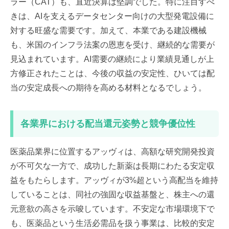
ラー（CAT）も、直近決算は堅調でした。特に注目すべ
きは、AIを支えるデータセンター向けの大型発電設備に
対する旺盛な需要です。加えて、本業である建設機械
も、米国のインフラ法案の恩恵を受け、継続的な需要が
見込まれています。AI需要の継続により業績見通しが上
方修正されたことは、今後の収益の安定性、ひいては配
当の安定成長への期待を高める材料となるでしょう。
各業界における配当還元姿勢と競争優位性
医薬品業界に位置するアッヴィは、高額な研究開発投資
が不可欠な一方で、成功した新薬は長期にわたる安定収
益をもたらします。アッヴィが3%超という高配当を維持
していることは、同社の強固な収益基盤と、株主への還
元意欲の高さを示唆しています。不安定な市場環境下で
も、医薬品という生活必需品を扱う事業は、比較的安定