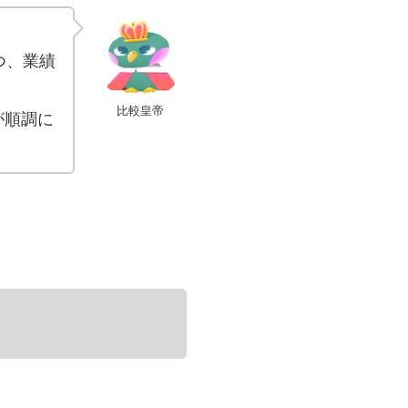
つ、業績
比較皇帝
が順調に