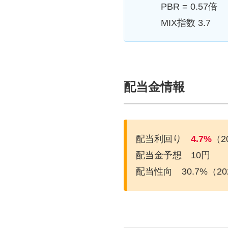
PBR = 0.57倍
MIX指数 3.7
配当金情報
配当利回り
4.7
%
（2
配当金予想 10円
配当性向 30.7%（2